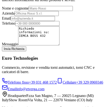
Nome e cognome
Azienda
Email
Telefono
Messaggio
Invia Richiesta
Euro Technologies
Commercio, revisione e vendita torni automatici, torni CNC e
caricatori di barre.
Telefono fisso
+39 031 468 1572
Cellulare
+39 329 0969346
Email
info@etverga.com
Headquarter
P.zza San Magno, 7 — 20025 Legnano (MI)
Italy
Show Room
Via Volta, 21 — 22070 Veniano (CO) Italy