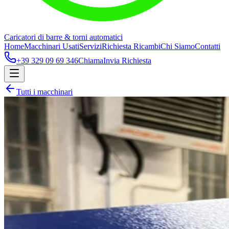
Caricatori di barre & torni automatici
Home
Macchinari Usati
Servizi
Richiesta Ricambi
Chi Siamo
Contatti
+39 329 09 69 346
Chiama
Invia Richiesta
Tutti i macchinari