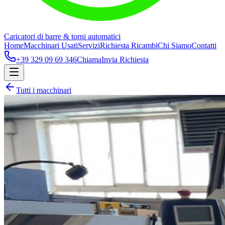
Caricatori di barre & torni automatici
Home
Macchinari Usati
Servizi
Richiesta Ricambi
Chi Siamo
Contatti
+39 329 09 69 346
Chiama
Invia Richiesta
Tutti i macchinari