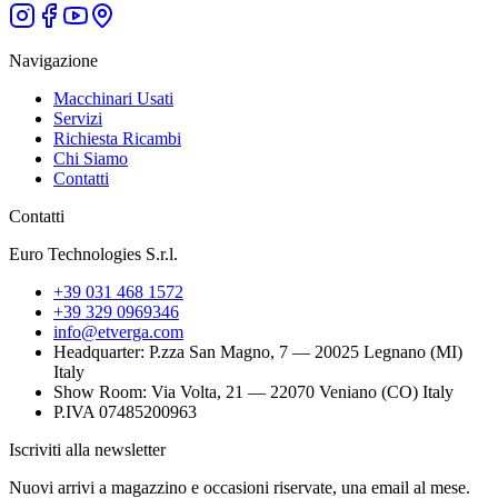
Navigazione
Macchinari Usati
Servizi
Richiesta Ricambi
Chi Siamo
Contatti
Contatti
Euro Technologies S.r.l.
+39 031 468 1572
+39 329 0969346
info@etverga.com
Headquarter
: P.zza San Magno, 7 — 20025 Legnano (MI)
Italy
Show Room
: Via Volta, 21 — 22070 Veniano (CO) Italy
P.IVA 07485200963
Iscriviti alla newsletter
Nuovi arrivi a magazzino e occasioni riservate, una email al mese.