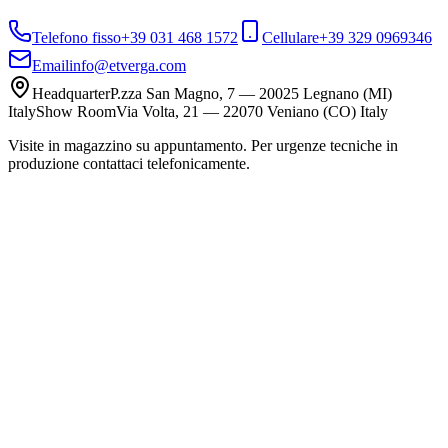
Telefono fisso
+39 031 468 1572
Cellulare
+39 329 0969346
Email
info@etverga.com
Headquarter
P.zza San Magno, 7 — 20025 Legnano (MI)
Italy
Show Room
Via Volta, 21 — 22070 Veniano (CO) Italy
Visite in magazzino su appuntamento. Per urgenze tecniche in
produzione contattaci telefonicamente.